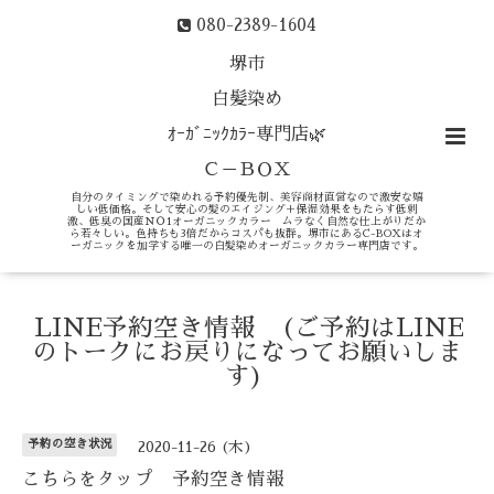
080-2389-1604
堺市
白髪染め
ｵｰｶﾞﾆｯｸｶﾗｰ専門店🌿
Ｃ－ＢＯＸ
自分のタイミングで染めれる予約優先制、美容商材直営なので激安な嬉
しい低価格。そして安心の髪のエイジング＋保湿効果をもたらす低刺
激、低臭の国産ＮＯ1オーガニックカラー ムラなく自然な仕上がりだか
ら若々しい。色持ちも3倍だからコスパも抜群。堺市にあるC-BOXはオ
ーガニックを加学する唯一の白髪染めオーガニックカラー専門店です。
LINE予約空き情報 (ご予約はLINE
のトークにお戻りになってお願いしま
す)
予約の空き状況
2020-11-26 (木)
こちらをタップ 予約空き情報