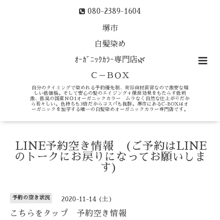
080-2389-1604
堺市
白髪染め
ｵｰｶﾞﾆｯｸｶﾗｰ専門店🌿
Ｃ－ＢＯＸ
自分のタイミングで染めれる予約優先制、美容商材直営なので激安な嬉
しい低価格。そして安心の髪のエイジング＋保湿効果をもたらす低刺
激、低臭の国産ＮＯ1オーガニックカラー ムラなく自然な仕上がりだか
ら若々しい。色持ちも3倍だからコスパも抜群。堺市にあるC-BOXはオ
ーガニックを加学する唯一の白髪染めオーガニックカラー専門店です。
LINE予約空き情報 (ご予約はLINE
のトークにお戻りになってお願いしま
す)
予約の空き状況
2020-11-14 (土)
こちらをタップ 予約空き情報