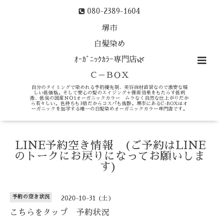
080-2389-1604
堺市
白髪染め
ｵｰｶﾞﾆｯｸｶﾗｰ専門店🌿
Ｃ－ＢＯＸ
自分のタイミングで染めれる予約優先制、美容商材直営なので激安な嬉
しい低価格。そして安心の髪のエイジング＋保湿効果をもたらす低刺
激、低臭の国産ＮＯ1オーガニックカラー ムラなく自然な仕上がりだか
ら若々しい。色持ちも3倍だからコスパも抜群。堺市にあるC-BOXはオ
ーガニックを加学する唯一の白髪染めオーガニックカラー専門店です。
LINE予約空き情報 (ご予約はLINE
のトークにお戻りになってお願いしま
す)
予約の空き状況
2020-10-31 (土)
こちらをタップ 予約状況