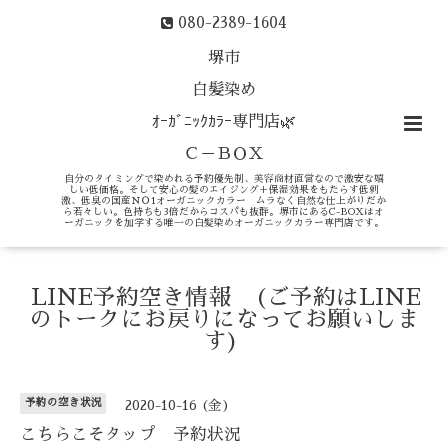
080-2389-1604
堺市
白髪染め
ｵｰｶﾞﾆｯｸｶﾗｰ専門店🌿
Ｃ－ＢＯＸ
自分のタイミングで染めれる予約優先制、美容商材直営なので激安な嬉
しい低価格。そして安心の髪のエイジング＋保湿効果をもたらす低刺
激、低臭の国産ＮＯ1オーガニックカラー ムラなく自然な仕上がりだか
ら若々しい。色持ちも3倍だからコスパも抜群。堺市にあるC-BOXはオ
ーガニックを加学する唯一の白髪染めオーガニックカラー専門店です。
LINE予約空き情報 (ご予約はLINE
のトークにお戻りになってお願いしま
す)
予約の空き状況
2020-10-16 (金)
こちらこそタップ 予約状況