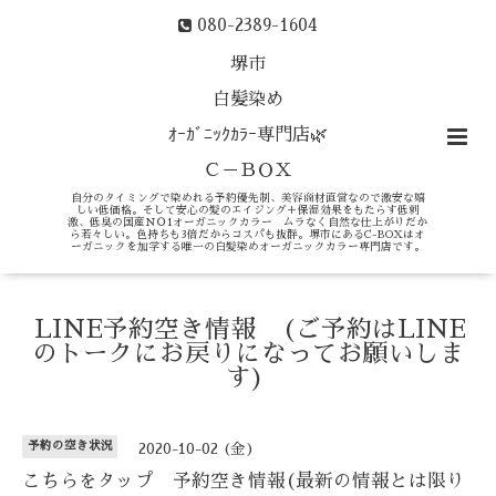
080-2389-1604
堺市
白髪染め
ｵｰｶﾞﾆｯｸｶﾗｰ専門店🌿
Ｃ－ＢＯＸ
自分のタイミングで染めれる予約優先制、美容商材直営なので激安な嬉
しい低価格。そして安心の髪のエイジング＋保湿効果をもたらす低刺
激、低臭の国産ＮＯ1オーガニックカラー ムラなく自然な仕上がりだか
ら若々しい。色持ちも3倍だからコスパも抜群。堺市にあるC-BOXはオ
ーガニックを加学する唯一の白髪染めオーガニックカラー専門店です。
LINE予約空き情報 (ご予約はLINE
のトークにお戻りになってお願いしま
す)
予約の空き状況
2020-10-02 (金)
こちらをタップ 予約空き情報(最新の情報とは限り