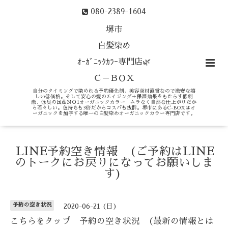
080-2389-1604
堺市
白髪染め
ｵｰｶﾞﾆｯｸｶﾗｰ専門店🌿
Ｃ－ＢＯＸ
自分のタイミングで染めれる予約優先制、美容商材直営なので激安な嬉
しい低価格。そして安心の髪のエイジング＋保湿効果をもたらす低刺
激、低臭の国産ＮＯ1オーガニックカラー ムラなく自然な仕上がりだか
ら若々しい。色持ちも3倍だからコスパも抜群。堺市にあるC-BOXはオ
ーガニックを加学する唯一の白髪染めオーガニックカラー専門店です。
LINE予約空き情報 (ご予約はLINE
のトークにお戻りになってお願いしま
す)
予約の空き状況
2020-06-21 (日)
こちらをタップ 予約の空き状況 (最新の情報とは