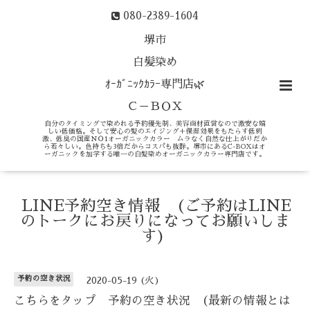
080-2389-1604
堺市
白髪染め
ｵｰｶﾞﾆｯｸｶﾗｰ専門店🌿
Ｃ－ＢＯＸ
自分のタイミングで染めれる予約優先制、美容商材直営なので激安な嬉
しい低価格。そして安心の髪のエイジング＋保湿効果をもたらす低刺
激、低臭の国産ＮＯ1オーガニックカラー ムラなく自然な仕上がりだか
ら若々しい。色持ちも3倍だからコスパも抜群。堺市にあるC-BOXはオ
ーガニックを加学する唯一の白髪染めオーガニックカラー専門店です。
LINE予約空き情報 (ご予約はLINE
のトークにお戻りになってお願いしま
す)
予約の空き状況
2020-05-19 (火)
こちらをタップ 予約の空き状況 (最新の情報とは