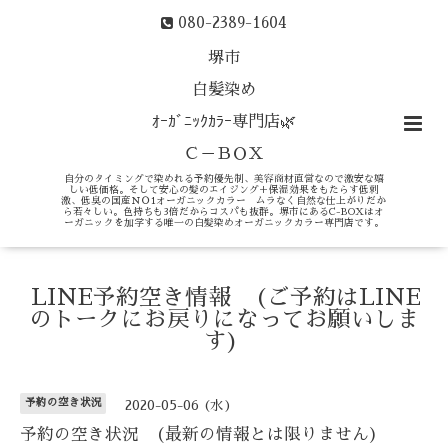
080-2389-1604
堺市
白髪染め
ｵｰｶﾞﾆｯｸｶﾗｰ専門店🌿
Ｃ－ＢＯＸ
自分のタイミングで染めれる予約優先制、美容商材直営なので激安な嬉
しい低価格。そして安心の髪のエイジング＋保湿効果をもたらす低刺
激、低臭の国産ＮＯ1オーガニックカラー ムラなく自然な仕上がりだか
ら若々しい。色持ちも3倍だからコスパも抜群。堺市にあるC-BOXはオ
ーガニックを加学する唯一の白髪染めオーガニックカラー専門店です。
LINE予約空き情報 (ご予約はLINE
のトークにお戻りになってお願いしま
す)
予約の空き状況
2020-05-06 (水)
予約の空き状況 (最新の情報とは限りません)