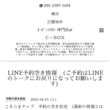
080-2389-1604
堺市
白髪染め
ｵｰｶﾞﾆｯｸｶﾗｰ専門店🌿
Ｃ－ＢＯＸ
自分のタイミングで染めれる予約優先制、美容商材直営なので激安な嬉
しい低価格。そして安心の髪のエイジング＋保湿効果をもたらす低刺
激、低臭の国産ＮＯ1オーガニックカラー ムラなく自然な仕上がりだか
ら若々しい。色持ちも3倍だからコスパも抜群。堺市にあるC-BOXはオ
ーガニックを加学する唯一の白髪染めオーガニックカラー専門店です。
LINE予約空き情報 (ご予約はLINE
のトークにお戻りになってお願いしま
す)
予約の空き状況
2020-04-25 (土)
こちらをタップ 予約の空き状況 (最新の情報とは