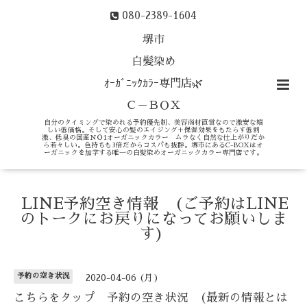
080-2389-1604
堺市
白髪染め
ｵｰｶﾞﾆｯｸｶﾗｰ専門店🌿
Ｃ－ＢＯＸ
自分のタイミングで染めれる予約優先制、美容商材直営なので激安な嬉
しい低価格。そして安心の髪のエイジング＋保湿効果をもたらす低刺
激、低臭の国産ＮＯ1オーガニックカラー ムラなく自然な仕上がりだか
ら若々しい。色持ちも3倍だからコスパも抜群。堺市にあるC-BOXはオ
ーガニックを加学する唯一の白髪染めオーガニックカラー専門店です。
LINE予約空き情報 (ご予約はLINE
のトークにお戻りになってお願いしま
す)
予約の空き状況
2020-04-06 (月)
こちらをタップ 予約の空き状況 (最新の情報とは