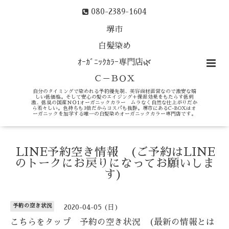
080-2389-1604
堺市
白髪染め
ｵｰｶﾞﾆｯｸｶﾗｰ専門店🌿
Ｃ－ＢＯＸ
自分のタイミングで染めれる予約優先制、美容商材直営なので激安な嬉
しい低価格。そして安心の髪のエイジング＋保湿効果をもたらす低刺
激、低臭の国産ＮＯ1オーガニックカラー ムラなく自然な仕上がりだか
ら若々しい。色持ちも3倍だからコスパも抜群。堺市にあるC-BOXはオ
ーガニックを加学する唯一の白髪染めオーガニックカラー専門店です。
LINE予約空き情報 (ご予約はLINE
のトークにお戻りになってお願いしま
す)
予約の空き状況
2020-04-05 (日)
こちらをタップ 予約の空き状況 (最新の情報とは