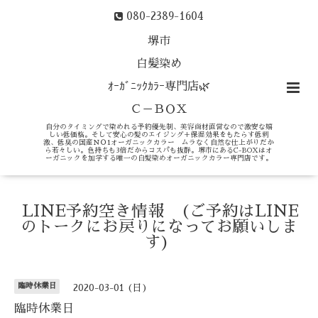
080-2389-1604
堺市
白髪染め
ｵｰｶﾞﾆｯｸｶﾗｰ専門店🌿
Ｃ－ＢＯＸ
自分のタイミングで染めれる予約優先制、美容商材直営なので激安な嬉
しい低価格。そして安心の髪のエイジング＋保湿効果をもたらす低刺
激、低臭の国産ＮＯ1オーガニックカラー ムラなく自然な仕上がりだか
ら若々しい。色持ちも3倍だからコスパも抜群。堺市にあるC-BOXはオ
ーガニックを加学する唯一の白髪染めオーガニックカラー専門店です。
LINE予約空き情報 (ご予約はLINE
のトークにお戻りになってお願いしま
す)
臨時休業日
2020-03-01 (日)
臨時休業日