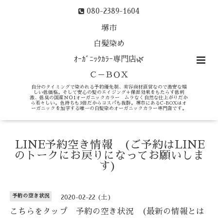
080-2389-1604
堺市
白髪染め
ｵｰｶﾞﾆｯｸｶﾗｰ専門店🌿
Ｃ－ＢＯＸ
自分のタイミングで染めれる予約優先制、美容商材直営なので激安な嬉
しい低価格。そして安心の髪のエイジング＋保湿効果をもたらす低刺
激、低臭の国産ＮＯ1オーガニックカラー ムラなく自然な仕上がりだか
ら若々しい。色持ちも3倍だからコスパも抜群。堺市にあるC-BOXはオ
ーガニックを加学する唯一の白髪染めオーガニックカラー専門店です。
LINE予約空き情報 (ご予約はLINE
のトークにお戻りになってお願いしま
す)
予約の空き状況
2020-02-22 (土)
こちらをタップ 予約の空き状況 (最新の情報とは