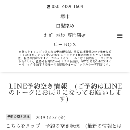
080-2389-1604
堺市
白髪染め
ｵｰｶﾞﾆｯｸｶﾗｰ専門店🌿
Ｃ－ＢＯＸ
自分のタイミングで染めれる予約優先制、美容商材直営なので激安な嬉
しい低価格。そして安心の髪のエイジング＋保湿効果をもたらす低刺
激、低臭の国産ＮＯ1オーガニックカラー ムラなく自然な仕上がりだか
ら若々しい。色持ちも3倍だからコスパも抜群。堺市にあるC-BOXはオ
ーガニックを加学する唯一の白髪染めオーガニックカラー専門店です。
LINE予約空き情報 (ご予約はLINE
のトークにお戻りになってお願いしま
す)
予約の空き状況
2019-12-27 (金)
こちらをタップ 予約の空き状況 (最新の情報とは