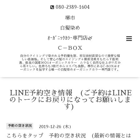
080-2389-1604
堺市
白髪染め
ｵｰｶﾞﾆｯｸｶﾗｰ専門店🌿
Ｃ－ＢＯＸ
自分のタイミングで染めれる予約優先制、美容商材直営なので激安な嬉
しい低価格。そして安心の髪のエイジング＋保湿効果をもたらす低刺
激、低臭の国産ＮＯ1オーガニックカラー ムラなく自然な仕上がりだか
ら若々しい。色持ちも3倍だからコスパも抜群。堺市にあるC-BOXはオ
ーガニックを加学する唯一の白髪染めオーガニックカラー専門店です。
LINE予約空き情報 (ご予約はLINE
のトークにお戻りになってお願いしま
す)
予約の空き状況
2019-12-26 (木)
こちらをタップ 予約の空き状況 (最新の情報とは