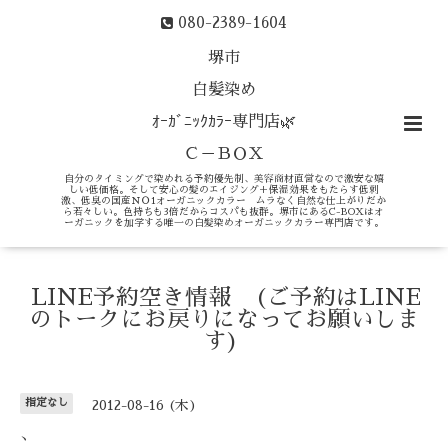
080-2389-1604
堺市
白髪染め
ｵｰｶﾞﾆｯｸｶﾗｰ専門店🌿
Ｃ－ＢＯＸ
自分のタイミングで染めれる予約優先制、美容商材直営なので激安な嬉
しい低価格。そして安心の髪のエイジング＋保湿効果をもたらす低刺
激、低臭の国産ＮＯ1オーガニックカラー ムラなく自然な仕上がりだか
ら若々しい。色持ちも3倍だからコスパも抜群。堺市にあるC-BOXはオ
ーガニックを加学する唯一の白髪染めオーガニックカラー専門店です。
LINE予約空き情報 (ご予約はLINE
のトークにお戻りになってお願いしま
す)
指定なし
2012-08-16 (木)
、