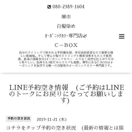
080-2389-1604
堺市
白髪染め
ｵｰｶﾞﾆｯｸｶﾗｰ専門店🌿
Ｃ－ＢＯＸ
自分のタイミングで染めれる予約優先制、美容商材直営なので激安な嬉
しい低価格。そして安心の髪のエイジング＋保湿効果をもたらす低刺
激、低臭の国産ＮＯ1オーガニックカラー ムラなく自然な仕上がりだか
ら若々しい。色持ちも3倍だからコスパも抜群。堺市にあるC-BOXはオ
ーガニックを加学する唯一の白髪染めオーガニックカラー専門店です。
LINE予約空き情報 (ご予約はLINE
のトークにお戻りになってお願いしま
す)
予約の空き状況
2019-11-21 (木)
コチラをタップ予約の空き状況 (最新の情報とは限